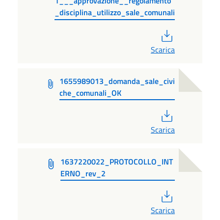
1___approvazione__regolamento
_disciplina_utilizzo_sale_comunali
PDF
Scarica
1655989013_domanda_sale_civi
che_comunali_OK
PDF
Scarica
1637220022_PROTOCOLLO_INT
ERNO_rev_2
PDF
Scarica