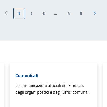
1
2
3
...
4
5
Pagina precedente
Pagina 
Comunicati
Le comunicazioni ufficiali del Sindaco,
degli organi politici e degli uffici comunali.