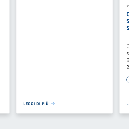
2
C
s
B
LEGGI DI PIÙ
L