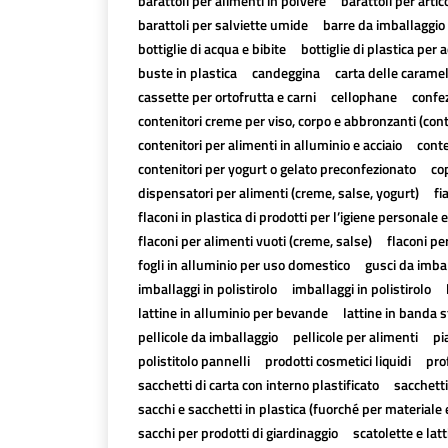
barattoli per alimenti in polvere
barattoli per artico
barattoli per salviette umide
barre da imballaggio 
bottiglie di acqua e bibite
bottiglie di plastica per a
buste in plastica
candeggina
carta delle carame
cassette per ortofrutta e carni
cellophane
confez
contenitori creme per viso, corpo e abbronzanti (con
contenitori per alimenti in alluminio e acciaio
conte
contenitori per yogurt o gelato preconfezionato
cop
dispensatori per alimenti (creme, salse, yogurt)
fi
flaconi in plastica di prodotti per l’igiene personale e
flaconi per alimenti vuoti (creme, salse)
flaconi pe
fogli in alluminio per uso domestico
gusci da imbal
imballaggi in polistirolo
imballaggi in polistirolo
lattine in alluminio per bevande
lattine in banda 
pellicole da imballaggio
pellicole per alimenti
pi
polistitolo pannelli
prodotti cosmetici liquidi
pro
sacchetti di carta con interno plastificato
sacchetti
sacchi e sacchetti in plastica (fuorché per materiale 
sacchi per prodotti di giardinaggio
scatolette e lat