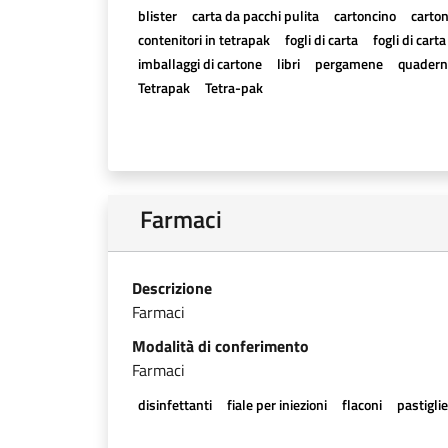
blister
carta da pacchi pulita
cartoncino
carton
contenitori in tetrapak
fogli di carta
fogli di cart
imballaggi di cartone
libri
pergamene
quadern
Tetrapak
Tetra-pak
Farmaci
Descrizione
Farmaci
Modalità di conferimento
Farmaci
disinfettanti
fiale per iniezioni
flaconi
pastigli