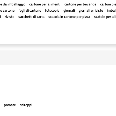
e da imballaggio
cartone per alimenti
cartone per bevande
cartoni pi
a o cartone
fogli di cartone
fotocopie
giornali
giornali e riviste
imball
i
riviste
sacchetti di carta
scatola in cartone per pizza
scatole per al
e
pomate
sciroppi