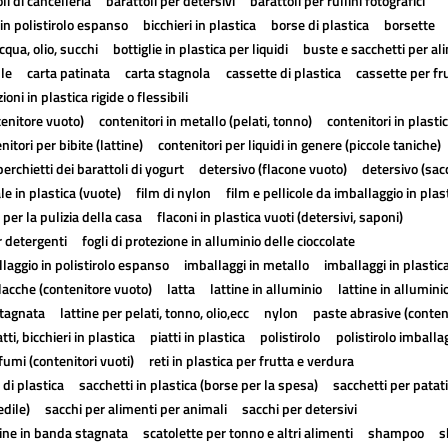
li di cancelleria
barattoli per detersivi
barattoli per rullini fotografici
in polistirolo espanso
bicchieri in plastica
borse di plastica
borsette
cqua, olio, succhi
bottiglie in plastica per liquidi
buste e sacchetti per al
lle
carta patinata
carta stagnola
cassette di plastica
cassette per fr
ioni in plastica rigide o flessibili
tenitore vuoto)
contenitori in metallo (pelati, tonno)
contenitori in plasti
nitori per bibite (lattine)
contenitori per liquidi in genere (piccole taniche)
erchietti dei barattoli di yogurt
detersivo (flacone vuoto)
detersivo (sac
ale in plastica (vuote)
film di nylon
film e pellicole da imballaggio in plas
 per la pulizia della casa
flaconi in plastica vuoti (detersivi, saponi)
r detergenti
fogli di protezione in alluminio delle cioccolate
laggio in polistirolo espanso
imballaggi in metallo
imballaggi in plastic
lacche (contenitore vuoto)
latta
lattine in alluminio
lattine in allumini
stagnata
lattine per pelati, tonno, olio,ecc
nylon
paste abrasive (conten
atti, bicchieri in plastica
piatti in plastica
polistirolo
polistirolo imballa
fumi (contenitori vuoti)
reti in plastica per frutta e verdura
 di plastica
sacchetti in plastica (borse per la spesa)
sacchetti per patat
edile)
sacchi per alimenti per animali
sacchi per detersivi
tine in banda stagnata
scatolette per tonno e altri alimenti
shampoo
s