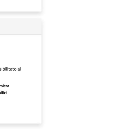
ibilitato al
amiera
llici