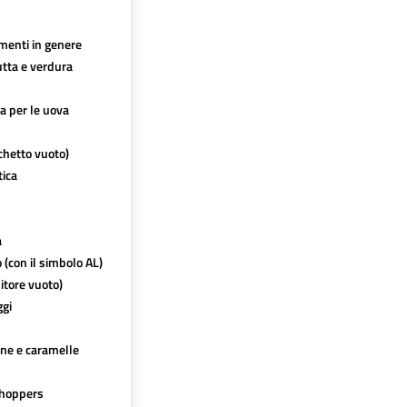
imenti in genere
utta e verdura
ca per le uova
chetto vuoto)
tica
a
o (con il simbolo AL)
itore vuoto)
ggi
ine e caramelle
hoppers