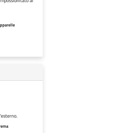
impossibilitato al
apparelle
'esterno.
crema