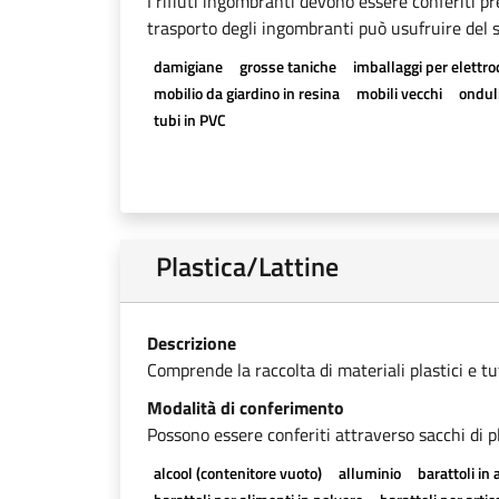
I rifiuti ingombranti devono essere conferiti pr
trasporto degli ingombranti può usufruire del se
damigiane
grosse taniche
imballaggi per elettr
mobilio da giardino in resina
mobili vecchi
onduli
tubi in PVC
Plastica/Lattine
Descrizione
Comprende la raccolta di materiali plastici e tutti
Modalità di conferimento
Possono essere conferiti attraverso sacchi di pl
alcool (contenitore vuoto)
alluminio
barattoli in 