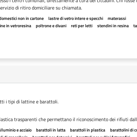
esso i centri comunali, direttamente a cura dei cittadini. Chi fosse 
rvizio di ritiro domiciliare su chiamata.
odomestici non in cartone
lastre di vetro intere e specchi
materassi
ne in vetroresina
poltrone e divani
reti per letti
stendini in resina
t
 i tipi di lattine e barattoli.
astica trasparenti che permettano il riconoscimento dei rifiuti dall
alluminio e acciaio
barattoli in latta
barattoli in plastica
barattolini di 