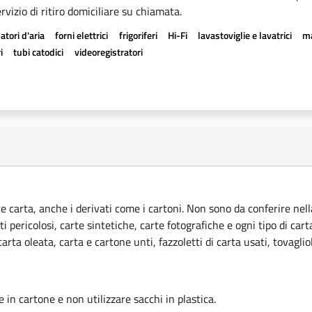
rvizio di ritiro domiciliare su chiamata.
atori d'aria
forni elettrici
frigoriferi
Hi-Fi
lavastoviglie e lavatrici
ma
i
tubi catodici
videoregistratori
ce carta, anche i derivati come i cartoni. Non sono da conferire nella
ti pericolosi, carte sintetiche, carte fotografiche e ogni tipo di car
rta oleata, carta e cartone unti, fazzoletti di carta usati, tovagliol
le in cartone e non utilizzare sacchi in plastica.