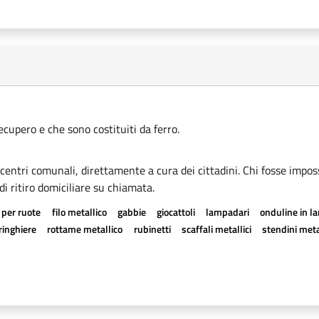
recupero e che sono costituiti da ferro.
i centri comunali, direttamente a cura dei cittadini. Chi fosse imposs
di ritiro domiciliare su chiamata.
 per ruote
filo metallico
gabbie
giocattoli
lampadari
onduline in l
ringhiere
rottame metallico
rubinetti
scaffali metallici
stendini meta