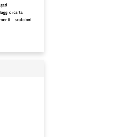
egati
aggi di carta
imenti
scatoloni