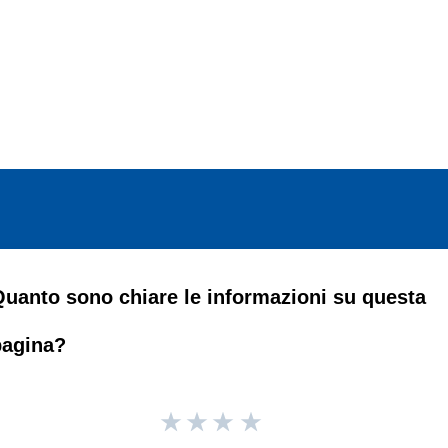
Quanto sono chiare le informazioni su questa pagina
Informazioni sui cookie
web utilizza cookie tecnici e assimilati strettamente necessari al corretto fu
azione del sito, nonché un cookie tecnico analitico al solo fine di elaborare i
statistiche, aggregate e anonime.