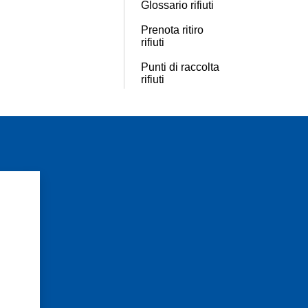
Glossario rifiuti
Prenota ritiro
rifiuti
Punti di raccolta
rifiuti
?
×
nzionamento e
nformazioni