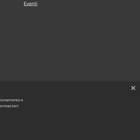
Eventi
×
nzionamento e
nformazioni
Municipium
Accesso
ostermano sul Garda • Powered by
•