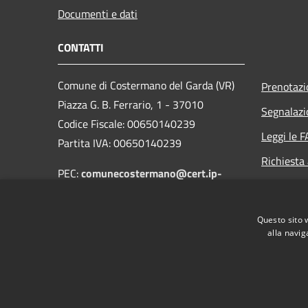
Documenti e dati
CONTATTI
Comune di Costermano del Garda (VR)
Prenotaz
Piazza G. B. Ferrario, 1 - 37010
Segnalazi
Codice Fiscale: 00650140239
Leggi le 
Partita IVA: 00650140239
Richiesta
PEC:
comunecostermano@cert.ip-
veneto.net
Centralino Unico: +39 045 6208111
Questo sito 
alla navig
RSS
Accessibilità
Privacy
Cookie
Mappa de