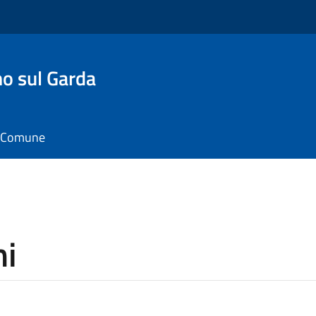
o sul Garda
il Comune
ni