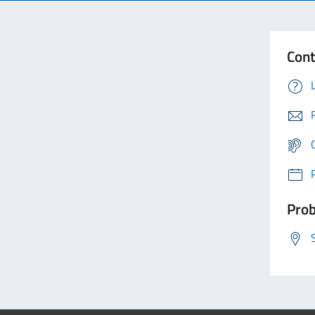
Cont
Prob