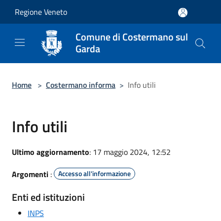
Salta al contenuto principale
Regione Veneto
Comune di Costermano sul
Garda
Home
>
Costermano informa
>
Info utili
Info utili
Ultimo aggiornamento
: 17 maggio 2024, 12:52
Argomenti
:
Accesso all'informazione
Enti ed istituzioni
INPS