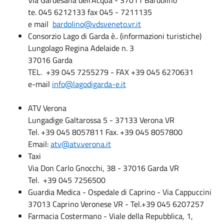
te. 045 6212133 fax 045 - 7211135
e mail
bardolino@vdsveneto.vr.it
Consorzio Lago di Garda è.. (informazioni turistiche)
Lungolago Regina Adelaide n. 3
37016 Garda
TEL. +39 045 7255279 - FAX +39 045 6270631
e-mail
info@lagodigarda-e.it
ATV Verona
Lungadige Galtarossa 5 - 37133 Verona VR
Tel. +39 045 8057811 Fax. +39 045 8057800
Email:
atv@atv.verona.it
Taxi
Via Don Carlo Gnocchi, 38 - 37016 Garda VR‎
Tel. +39 045 7256500‎
Guardia Medica - Ospedale di Caprino - Via Cappuccini
37013 Caprino Veronese VR - Tel.+39 045 6207257
Farmacia Costermano - Viale della Repubblica, 1,