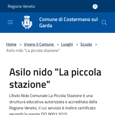
Salta al contenuto principale
Regione Veneto
Comune di Costermano sul
Garda
Home
>
Vivere il Comune
>
Luoghi
>
Scuola
>
Asilo nido "La piccola stazione"
Asilo nido "La piccola
stazione"
L’Asilo Nido Comunale La Piccola Stazione è una
struttura educativa autorizzata e accreditata dalla
Regione Veneto, il cui servizio è inoltre certificato
secondo la norma ISO 9001:2015.