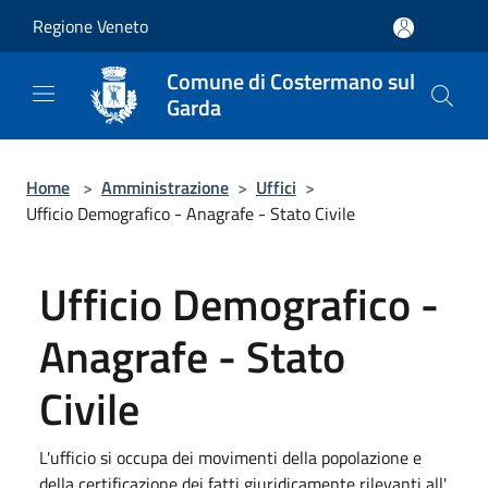
Salta al contenuto principale
Regione Veneto
Comune di Costermano sul
Garda
Home
>
Amministrazione
>
Uffici
>
Ufficio Demografico - Anagrafe - Stato Civile
Ufficio Demografico -
Anagrafe - Stato
Civile
L'ufficio si occupa dei movimenti della popolazione e
della certificazione dei fatti giuridicamente rilevanti all'