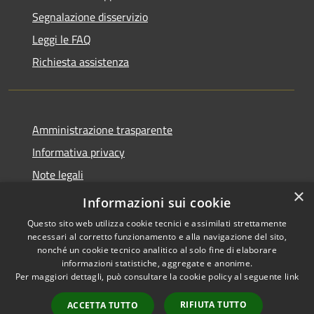
Segnalazione disservizio
Leggi le FAQ
Richiesta assistenza
Amministrazione trasparente
Informativa privacy
Note legali
×
Dichiarazione di Accessibilità
Informazioni sui cookie
Questo sito web utilizza cookie tecnici e assimilati strettamente
necessari al corretto funzionamento e alla navigazione del sito,
nonché un cookie tecnico analitico al solo fine di elaborare
informazioni statistiche, aggregate e anonime.
RSS
Copyright © 2026 • Comune di
Per maggiori dettagli, può consultare la cookie policy al seguente
link
Accessibilità
Costermano sul Garda •
Privacy
Municipium
Powered by
•
RIFIUTA TUTTO
ACCETTA TUTTO