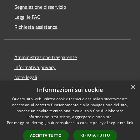
Segnalazione disservizio
Leggi le FAQ
Richiesta assistenza
Amministrazione trasparente
Informativa privacy
Note legali
×
Dichiarazione di Accessibilità
Informazioni sui cookie
Questo sito web utilizza cookie tecnici e assimilati strettamente
necessari al corretto funzionamento e alla navigazione del sito,
nonché un cookie tecnico analitico al solo fine di elaborare
informazioni statistiche, aggregate e anonime.
RSS
Copyright © 2026 • Comune di
Per maggiori dettagli, può consultare la cookie policy al seguente
link
Accessibilità
Costermano sul Garda •
Privacy
Municipium
Powered by
•
RIFIUTA TUTTO
ACCETTA TUTTO