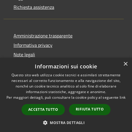
Richiesta assistenza
Amministrazione trasparente
Informativa privacy
Note legali
×
Dichiarazione di Accessibilità
Informazioni sui cookie
Questo sito web utilizza cookie tecnici e assimilati strettamente
necessari al corretto funzionamento e alla navigazione del sito,
nonché un cookie tecnico analitico al solo fine di elaborare
informazioni statistiche, aggregate e anonime.
RSS
Copyright © 2026 • Comune di
Per maggiori dettagli, può consultare la cookie policy al seguente
link
Accessibilità
Costermano sul Garda •
Privacy
Municipium
Powered by
•
RIFIUTA TUTTO
ACCETTA TUTTO
Cookie
Accesso redazione
Mappa del sito
MOSTRA DETTAGLI