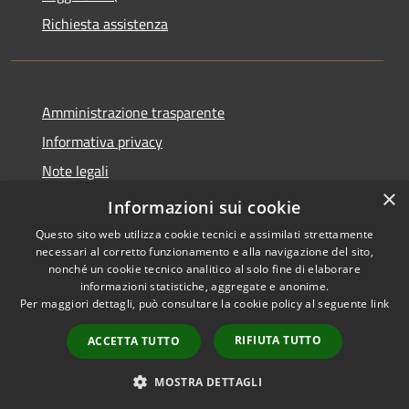
Richiesta assistenza
Amministrazione trasparente
Informativa privacy
Note legali
×
Dichiarazione di Accessibilità
Informazioni sui cookie
Questo sito web utilizza cookie tecnici e assimilati strettamente
necessari al corretto funzionamento e alla navigazione del sito,
nonché un cookie tecnico analitico al solo fine di elaborare
informazioni statistiche, aggregate e anonime.
RSS
Copyright © 2026 • Comune di
Per maggiori dettagli, può consultare la cookie policy al seguente
link
Accessibilità
Costermano sul Garda •
Privacy
Municipium
Powered by
•
RIFIUTA TUTTO
ACCETTA TUTTO
Cookie
Accesso redazione
Mappa del sito
MOSTRA DETTAGLI