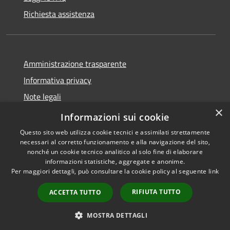
Richiesta assistenza
Amministrazione trasparente
Informativa privacy
Note legali
×
Dichiarazione di Accessibilità
Informazioni sui cookie
Questo sito web utilizza cookie tecnici e assimilati strettamente
necessari al corretto funzionamento e alla navigazione del sito,
nonché un cookie tecnico analitico al solo fine di elaborare
informazioni statistiche, aggregate e anonime.
RSS
Copyright © 2026 • Comune di
Per maggiori dettagli, può consultare la cookie policy al seguente
link
Accessibilità
Costermano sul Garda •
Privacy
Municipium
Powered by
•
RIFIUTA TUTTO
ACCETTA TUTTO
Cookie
Accesso redazione
Mappa del sito
MOSTRA DETTAGLI