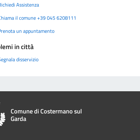
Richiedi Assistenza
Chiama il comune +39 045 6208111
Prenota un appuntamento
lemi in città
Segnala disservizio
Comune di Costermano sul
Garda