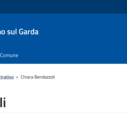
o sul Garda
il Comune
trativo
>
Chiara Bendazzoli
li