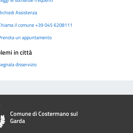
Richiedi Assistenza
Chiama il comune +39 045 6208111
Prenota un appuntamento
lemi in città
Segnala disservizio
Comune di Costermano sul
Garda