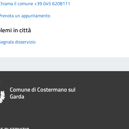
Chiama il comune +39 045 6208111
Prenota un appuntamento
lemi in città
Segnala disservizio
Comune di Costermano sul
Garda