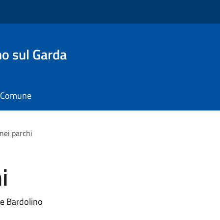
o sul Garda
il Comune
nei parchi
i
 e Bardolino