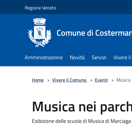
Salta al contenuto principale
Regione Veneto
Comune di Costerman
Amministrazione
Novità
Servizi
Vivere 
Home
>
Vivere il Comune
>
Eventi
>
Musica 
Musica nei parch
Esibizione delle scuole di Musica di Marciaga