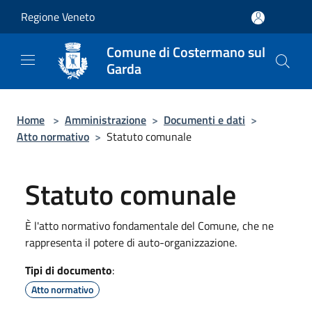
Salta al contenuto principale
Regione Veneto
Comune di Costermano sul
Garda
Home
>
Amministrazione
>
Documenti e dati
>
Atto normativo
>
Statuto comunale
Statuto comunale
È l'atto normativo fondamentale del Comune, che ne
rappresenta il potere di auto-organizzazione.
Tipi di documento
:
Atto normativo